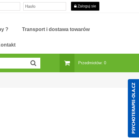
Zaloguj sie
py ?
Transport i dostawa towarów
ontakt
Przedmiotów: 0