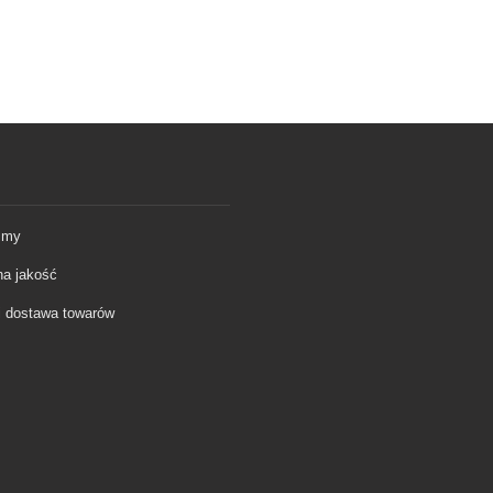
śmy
a jakość
 i dostawa towarów