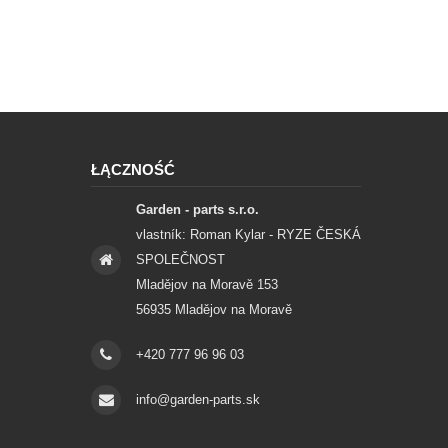
ŁĄCZNOŚĆ
Garden - parts s.r.o.
vlastník: Roman Kylar - RYZE ČESKÁ
SPOLEČNOST
Mladějov na Moravě 153
56935 Mladějov na Moravě
+420 777 96 96 03
info@garden-parts.sk