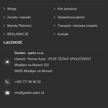
Wstęp
Kim jesteśmy
Zasady i warunki
Sprawdzona jakość
Metody Płatności
Transport i dostawa towarów
REKLAMACJE
Kontakt
ŁĄCZNOŚĆ
Garden - parts s.r.o.
vlastník: Roman Kylar - RYZE ČESKÁ SPOLEČNOST
Mladějov na Moravě 153
56935 Mladějov na Moravě
+420 777 96 96 03
info@garden-parts.sk