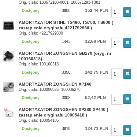
Orig. číslo: 180572103-0001, 180571293-T381
153,44 PLN
Dostępny
3808
AMORTYZATOR STIHL TS460, TS700, TS800 (
zastąpienie oryginału 4221792930 )
Orig. číslo: 42217929300
12,66 PLN
Dostępny
1443
AMORTYZATOR ZONGSHEN GB270 (oryg. nr
100160318)
Orig. číslo: 100160318
142,79 PLN
Dostępny
3350
AMORTYZATOR ZONGSHEN XP140
Orig. číslo: 100006826, 100006278
52,42 PLN
Dostępny
3008
AMORTYZATOR ZONGSHEN XP380 XP440 (
zastąpienie oryginału 10005418 )
Orig. číslo: 100054185
124,71 PLN
Dostępny
3819