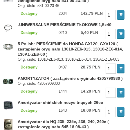
zastąpienie oryginału 531 00 23-46 )
Orig. číslo: 531 00 23-46
142,79 PLN
Dostępny
2034
-UNIWERSALNE PIERŚCIENIE TŁOKOWE 1,5x40
5,40 PLN
Dostępny
0210
5.Polish: PIERŚCIENIE do HONDA GX120, GXV120 (
zastąpienie oryginału 13010-ZE6-013, 13010-ZE6-014,
130A1-ZE6-00 )
Orig. číslo: 13010-ZE6-013, 13010-ZE6-014, 130A1-ZE6-003
28,75 PLN
Dostępny
0407
AMORTYZATOR ( zastąpienie oryginału 4205790930 )
Orig. číslo: 42057909300
14,28 PLN
Dostępny
1444
Amortyzator chińskich nożyc tnących 26cc
16,09 PLN
Dostępny
1643
Amortyzator dla HQ 235, 235e, 236, 240, 240e (
zastąpienie oryginału 545 18 08-43 )