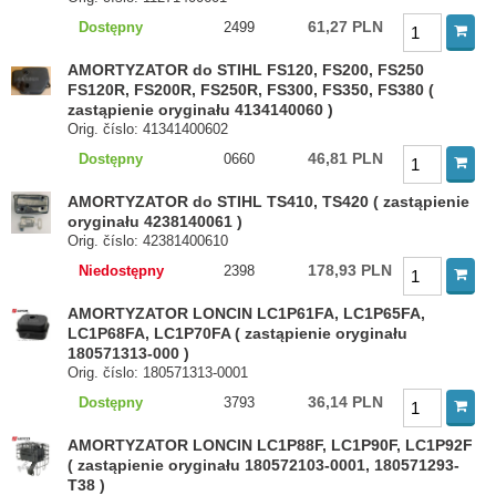
61,27 PLN
Dostępny
2499
AMORTYZATOR do STIHL FS120, FS200, FS250
FS120R, FS200R, FS250R, FS300, FS350, FS380 (
zastąpienie oryginału 4134140060 )
Orig. číslo: 41341400602
46,81 PLN
Dostępny
0660
AMORTYZATOR do STIHL TS410, TS420 ( zastąpienie
oryginału 4238140061 )
Orig. číslo: 42381400610
178,93 PLN
Niedostępny
2398
AMORTYZATOR LONCIN LC1P61FA, LC1P65FA,
LC1P68FA, LC1P70FA ( zastąpienie oryginału
180571313-000 )
Orig. číslo: 180571313-0001
36,14 PLN
Dostępny
3793
AMORTYZATOR LONCIN LC1P88F, LC1P90F, LC1P92F
( zastąpienie oryginału 180572103-0001, 180571293-
T38 )