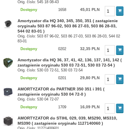
Orig. číslo: 545 18 08-43
45,01 PLN
Dostępny
1658
Amortyzator dla HQ 340, 345, 350, 351 ( zastąpienie
oryginału 503 87 96-02, 503 86 27-03, 503 86 28-03,
544 02 83-01 )
Orig. číslo: 503 87 96-02, 503 86 27-03, 503 86 28-03, 544 02
83-01
32,35 PLN
Dostępny
0202
Amortyzator dla HQ 36, 37, 41, 42, 136, 137, 141, 142 (
zastąpienie oryginału 530 03 72-51, 530 03 72-54 )
Orig. číslo: 530 03 72-51, 530 03 72-54
29,80 PLN
Dostępny
0201
AMORTYZATOR do PARTNER 350 351 i 391 (
zastąpienie oryginału 530 04 72-0 )
Orig. číslo: 530 04 72-07
16,09 PLN
Dostępny
1709
AMORTYZATOR do STIHL 029, 039, MS290, MS310,
MS390 ( zastąpienie oryginału 1127140060 )
Orig. číslo: 11271400601