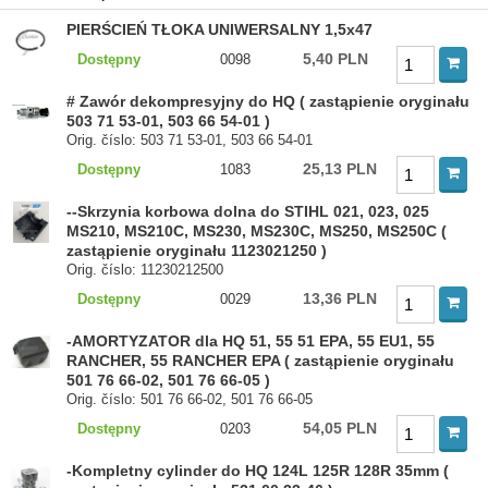
PIERŚCIEŃ TŁOKA UNIWERSALNY 1,5x47
5,40 PLN
Dostępny
0098
# Zawór dekompresyjny do HQ ( zastąpienie oryginału
503 71 53-01, 503 66 54-01 )
Orig. číslo: 503 71 53-01, 503 66 54-01
25,13 PLN
Dostępny
1083
--Skrzynia korbowa dolna do STIHL 021, 023, 025
MS210, MS210C, MS230, MS230C, MS250, MS250C (
zastąpienie oryginału 1123021250 )
Orig. číslo: 11230212500
13,36 PLN
Dostępny
0029
-AMORTYZATOR dla HQ 51, 55 51 EPA, 55 EU1, 55
RANCHER, 55 RANCHER EPA ( zastąpienie oryginału
501 76 66-02, 501 76 66-05 )
Orig. číslo: 501 76 66-02, 501 76 66-05
54,05 PLN
Dostępny
0203
-Kompletny cylinder do HQ 124L 125R 128R 35mm (