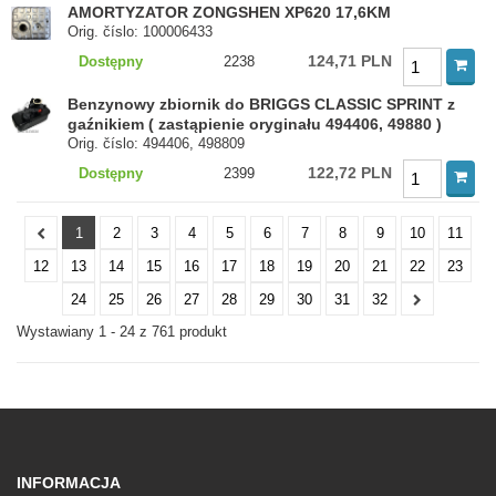
AMORTYZATOR ZONGSHEN XP620 17,6KM
Orig. číslo: 100006433
124,71 PLN
Dostępny
2238
Benzynowy zbiornik do BRIGGS CLASSIC SPRINT z
gaźnikiem ( zastąpienie oryginału 494406, 49880 )
Orig. číslo: 494406, 498809
122,72 PLN
Dostępny
2399
1
2
3
4
5
6
7
8
9
10
11
12
13
14
15
16
17
18
19
20
21
22
23
24
25
26
27
28
29
30
31
32
Wystawiany 1 - 24 z 761 produkt
INFORMACJA