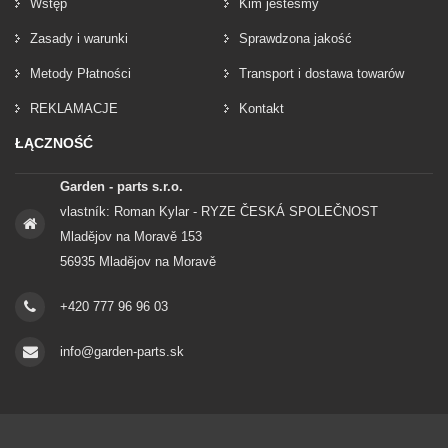
Wstęp
Kim jesteśmy
Zasady i warunki
Sprawdzona jakość
Metody Płatności
Transport i dostawa towarów
REKLAMACJE
Kontakt
ŁĄCZNOŚĆ
Garden - parts s.r.o.
vlastník: Roman Kylar - RYZE ČESKÁ SPOLEČNOST
Mladějov na Moravě 153
56935 Mladějov na Moravě
+420 777 96 96 03
info@garden-parts.sk