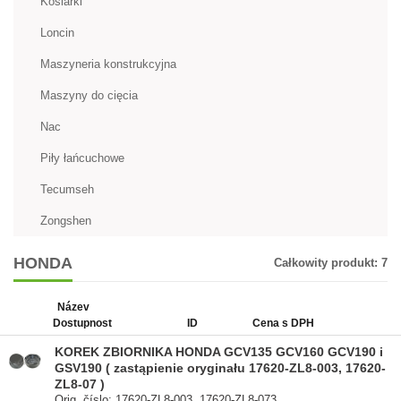
Kosiarki
Loncin
Maszyneria konstrukcyjna
Maszyny do cięcia
Nac
Piły łańcuchowe
Tecumseh
Zongshen
HONDA
Całkowity produkt:
7
Název
Dostupnost
ID
Cena s DPH
KOREK ZBIORNIKA HONDA GCV135 GCV160 GCV190 i
GSV190 ( zastąpienie oryginału 17620-ZL8-003, 17620-
ZL8-07 )
Orig. číslo: 17620-ZL8-003, 17620-ZL8-073