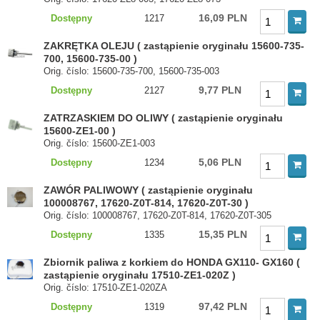
16,09 PLN
Dostępny
1217
ZAKRĘTKA OLEJU ( zastąpienie oryginału 15600-735-
700, 15600-735-00 )
Orig. číslo: 15600-735-700, 15600-735-003
9,77 PLN
Dostępny
2127
ZATRZASKIEM DO OLIWY ( zastąpienie oryginału
15600-ZE1-00 )
Orig. číslo: 15600-ZE1-003
5,06 PLN
Dostępny
1234
ZAWÓR PALIWOWY ( zastąpienie oryginału
100008767, 17620-Z0T-814, 17620-Z0T-30 )
Orig. číslo: 100008767, 17620-Z0T-814, 17620-Z0T-305
15,35 PLN
Dostępny
1335
Zbiornik paliwa z korkiem do HONDA GX110- GX160 (
zastąpienie oryginału 17510-ZE1-020Z )
Orig. číslo: 17510-ZE1-020ZA
97,42 PLN
Dostępny
1319