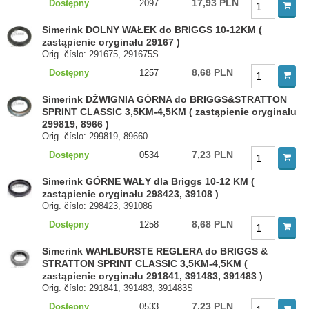
17,93 PLN
Dostępny
2097
Simerink DOLNY WAŁEK do BRIGGS 10-12KM (
zastąpienie oryginału 29167 )
Orig. číslo: 291675, 291675S
8,68 PLN
Dostępny
1257
Simerink DŹWIGNIA GÓRNA do BRIGGS&STRATTON
SPRINT CLASSIC 3,5KM-4,5KM ( zastąpienie oryginału
299819, 8966 )
Orig. číslo: 299819, 89660
7,23 PLN
Dostępny
0534
Simerink GÓRNE WAŁY dla Briggs 10-12 KM (
zastąpienie oryginału 298423, 39108 )
Orig. číslo: 298423, 391086
8,68 PLN
Dostępny
1258
Simerink WAHLBURSTE REGLERA do BRIGGS &
STRATTON SPRINT CLASSIC 3,5KM-4,5KM (
zastąpienie oryginału 291841, 391483, 391483 )
Orig. číslo: 291841, 391483, 391483S
7,23 PLN
Dostępny
0533