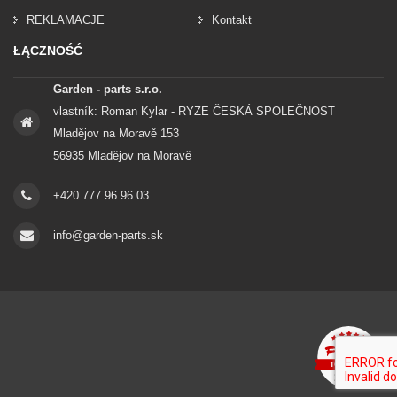
REKLAMACJE
Kontakt
ŁĄCZNOŚĆ
Garden - parts s.r.o.
vlastník: Roman Kylar - RYZE ČESKÁ SPOLEČNOST
Mladějov na Moravě 153
56935 Mladějov na Moravě
+420 777 96 96 03
info@garden-parts.sk