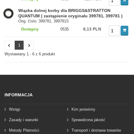
Wiązka dolnej korby dla BRIGGS&STRATTON
QUANTUM ( zastąpienie oryginału 399781, 399781 )
Orig. číslo: 399781, 399781S
8,13 PLN
Dostępny
0535
1
Wystawiany 1 - 6 z 6 produkt
INFORMACJA
Wstęp
Kim jesteśmy
Zasady i warunki
Sprawdzona jakość
Metody Płatności
Transport i dostawa towarów