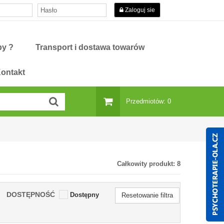
Zaloguj sie
py ?
Transport i dostawa towarów
ontakt
Przedmiotów: 0
Całkowity produkt:
8
DOSTĘPNOŚĆ
Dostępny
Resetowanie filtra