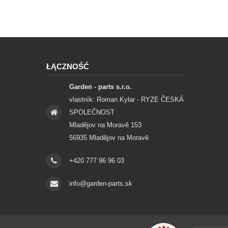
ŁĄCZNOŚĆ
Garden - parts s.r.o.
vlastník: Roman Kylar - RYZE ČESKÁ
SPOLEČNOST
Mladějov na Moravě 153
56935 Mladějov na Moravě
+420 777 96 96 03
info@garden-parts.sk