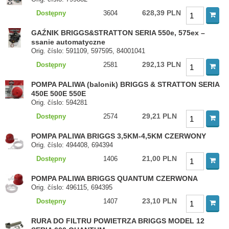
628,39 PLN
Dostępny
3604
GAŹNIK BRIGGS&STRATTON SERIA 550e, 575ex –
ssanie automatyczne
Orig. číslo: 591109, 597595, 84001041
292,13 PLN
Dostępny
2581
POMPA PALIWA (balonik) BRIGGS & STRATTON SERIA
450E 500E 550E
Orig. číslo: 594281
29,21 PLN
Dostępny
2574
POMPA PALIWA BRIGGS 3,5KM-4,5KM CZERWONY
Orig. číslo: 494408, 694394
21,00 PLN
Dostępny
1406
POMPA PALIWA BRIGGS QUANTUM CZERWONA
Orig. číslo: 496115, 694395
23,10 PLN
Dostępny
1407
RURA DO FILTRU POWIETRZA BRIGGS MODEL 12