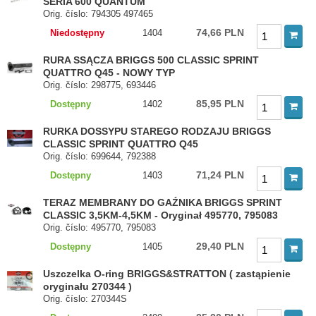
SERIA 600 QUANTUM
Orig. číslo: 794305 497465
74,66 PLN
Niedostępny
1404
RURA SSĄCZA BRIGGS 500 CLASSIC SPRINT
QUATTRO Q45 - NOWY TYP
Orig. číslo: 298775, 693446
85,95 PLN
Dostępny
1402
RURKA DOSSYPU STAREGO RODZAJU BRIGGS
CLASSIC SPRINT QUATTRO Q45
Orig. číslo: 699644, 792388
71,24 PLN
Dostępny
1403
TERAZ MEMBRANY DO GAŹNIKA BRIGGS SPRINT
CLASSIC 3,5KM-4,5KM - Oryginał 495770, 795083
Orig. číslo: 495770, 795083
29,40 PLN
Dostępny
1405
Uszczelka O-ring BRIGGS&STRATTON ( zastąpienie
oryginału 270344 )
Orig. číslo: 270344S