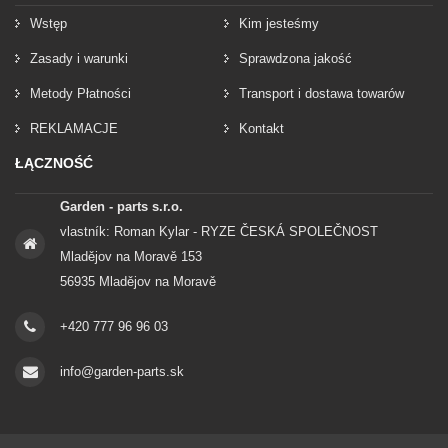
Wstęp
Kim jesteśmy
Zasady i warunki
Sprawdzona jakość
Metody Płatności
Transport i dostawa towarów
REKLAMACJE
Kontakt
ŁĄCZNOŚĆ
Garden - parts s.r.o.
vlastník: Roman Kylar - RYZE ČESKÁ SPOLEČNOST
Mladějov na Moravě 153
56935 Mladějov na Moravě
+420 777 96 96 03
info@garden-parts.sk