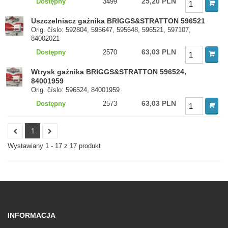
25,20 PLN
Dostępny
3499
Uszczelniacz gaźnika BRIGGS&STRATTON 596521
Orig. číslo: 592804, 595647, 595648, 596521, 597107,
84002021
63,03 PLN
Dostępny
2570
Wtrysk gaźnika BRIGGS&STRATTON 596524,
84001959
Orig. číslo: 596524, 84001959
63,03 PLN
Dostępny
2573
1
Wystawiany 1 - 17 z 17 produkt
INFORMACJA