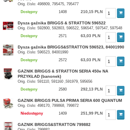
Orig. číslo: 498809, 795475, 795477
210,15 PLN
Dostępny
1408
Dysza gaźnika BRIGGS & STRATTON 596522
Orig. číslo: 592800, 592803, 596522, 596547, 597547, 597548
63,03 PLN
Dostępny
2571
Dysza gaźnika BRIGGS&STRATTON 596523, 84001990
Orig. číslo: 596523, 84001990
63,03 PLN
Dostępny
2572
GAZNIK BRIGGS & STRATTON SERIA 450e NA
PRZYKŁAD (banonek)
Orig. číslo: 591110, 591160 ,591979, 595656
292,13 PLN
Dostępny
2580
GAZNIK BRIGGS PULSA PRIMA SERIA 600 QUANTUM
Orig. číslo: 498170, 799868, 799872
251,99 PLN
Niedostępny
1409
GAZNIK BRIGGS&STRATTON 799882
Orig. číslo: 799882