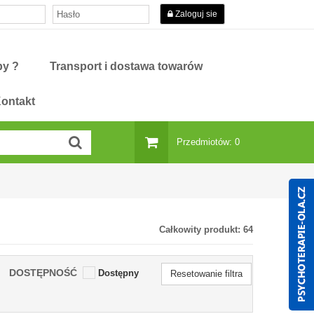
Zaloguj sie
py ?
Transport i dostawa towarów
ontakt
Przedmiotów: 0
Całkowity produkt:
64
DOSTĘPNOŚĆ
Dostępny
Resetowanie filtra