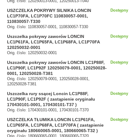
Orig. číslo: 120250013-0001, 120250013-T040
USZCZELKA POKRYWY SILNIKA LONCIN
Dostępny
LC1P70FA, LC1P70FC 110830057-0001,
110830057-T330
Orig. číslo: 110830057-0001, 110830057-T330
Uszczelka pokrywy zaworów LONCIN
Dostępny
LC1P61FA, LC1P65FA, LC1P68FA, LC1P70FA
120250032-0001
Orig. číslo: 120250032-0001
Uszczelka pokrywy zaworów LONCIN LC1P88F,
Dostępny
LC1P90F, LC1P92F 120250079-0001, 120250028-
0001, 120250028-T381
Orig. číslo: 120250079-0001, 120250028-0001,
120250028-T381
Uszczelka rury ssącej Loncin LC1P88F,
Dostępny
LC1P90F, LC1P92F ( zastąpienie oryginału
170430101-0001, 170430101-T37 )
Orig. číslo: 170430101-0001, 170430101-T370
USZCZELKA TŁUMIKA LONCIN LC1P61FA,
Dostępny
LC1P65FA, LC1P68FA, LC1P70FA ( zastąpienie
oryginału 180660065-0001, 180660065-T32 )
Orig. číslo: 180660065-0001, 180660065-T320