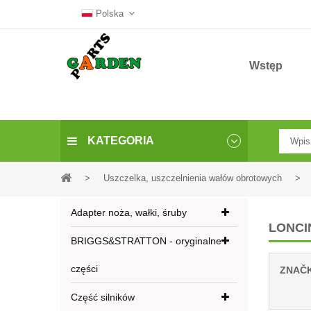
Polska
Wstęp
KATEGORIA
>
Uszczelka, uszczelnienia wałów obrotowych
>
Adapter noża, wałki, śruby
LONCI
BRIGGS&STRATTON - oryginalne
części
ZNAČ
Część silników