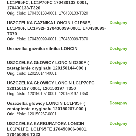
LC1P65FC, LC1P70FC 170430133-0001,
170430133-T320
Orig. číslo: 170430133-0001, 170430133-T320
USZCZELKA GAZNIKA LONCIN LC1P88F,
Dostępny
LC1P90F, LC1P92F 170430099-0001, 170430099-
T370
Orig. číslo: 170430099-0001, 170430099-T370
Uszczelka gaźnika silnika LONCIN
Dostępny
USZCZELKA GŁOWICY LONCIN G200F (
Dostępny
zastąpienie oryginału 120150144-000 )
Orig. číslo: 120150144-0001
USZCZELKA GŁOWICY LONCIN LC1P70FC
Dostępny
120150197-0001, 120150197-T350
Orig. číslo: 120150197-0001, 120150197-T350
Uszczelka głowicy LONCIN LC1P85F (
Dostępny
zastąpienie oryginału 120150267-000 )
Orig. číslo: 120150267-0001
USZCZELKA KARBURATORA LONCIN
Dostępny
LC1P61FE, LC1P65FE 170450006-0001,
170450006-T323