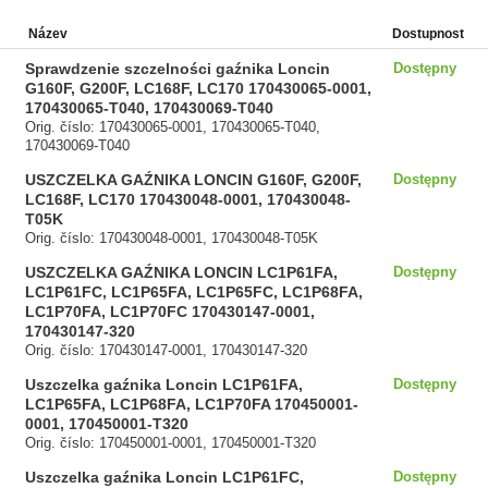
Název
Dostupnost
Sprawdzenie szczelności gaźnika Loncin
Dostępny
G160F, G200F, LC168F, LC170 170430065-0001,
170430065-T040, 170430069-T040
Orig. číslo: 170430065-0001, 170430065-T040,
170430069-T040
USZCZELKA GAŹNIKA LONCIN G160F, G200F,
Dostępny
LC168F, LC170 170430048-0001, 170430048-
T05K
Orig. číslo: 170430048-0001, 170430048-T05K
USZCZELKA GAŹNIKA LONCIN LC1P61FA,
Dostępny
LC1P61FC, LC1P65FA, LC1P65FC, LC1P68FA,
LC1P70FA, LC1P70FC 170430147-0001,
170430147-320
Orig. číslo: 170430147-0001, 170430147-320
Uszczelka gaźnika Loncin LC1P61FA,
Dostępny
LC1P65FA, LC1P68FA, LC1P70FA 170450001-
0001, 170450001-T320
Orig. číslo: 170450001-0001, 170450001-T320
Uszczelka gaźnika Loncin LC1P61FC,
Dostępny