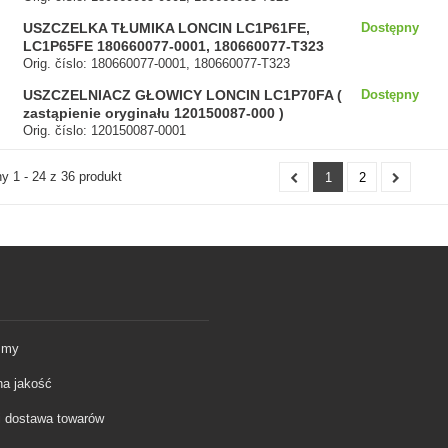
USZCZELKA TŁUMIKA LONCIN LC1P61FE,
Dostępny
LC1P65FE 180660077-0001, 180660077-T323
Orig. číslo: 180660077-0001, 180660077-T323
USZCZELNIACZ GŁOWICY LONCIN LC1P70FA (
Dostępny
zastąpienie oryginału 120150087-000 )
Orig. číslo: 120150087-0001
 1 - 24 z 36 produkt
1
2
śmy
a jakość
 i dostawa towarów