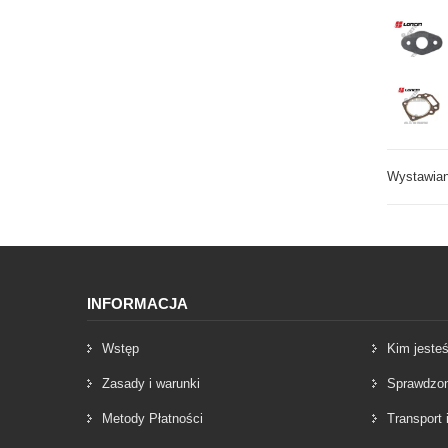
Wystawiany
INFORMACJA
Wstęp
Kim jeste
Zasady i warunki
Sprawdzon
Metody Płatności
Transport