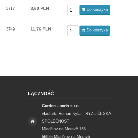
3,60 PLN
3717
Do koszyka
11,76 PLN
3749
Do koszyka
ŁĄCZNOŚĆ
Garden - parts s.r.o.
vlastník: Roman Kylar - RYZE ČESKÁ
SPOLEČNOST
Mladějov na Moravě 153
56935 Mladějov na Moravě