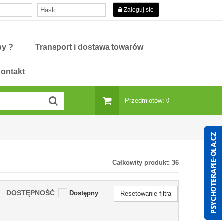
Zaloguj sie
py ?
Transport i dostawa towarów
ontakt
Przedmiotów: 0
Całkowity produkt:
36
DOSTĘPNOŚĆ
Dostępny
Resetowanie filtra