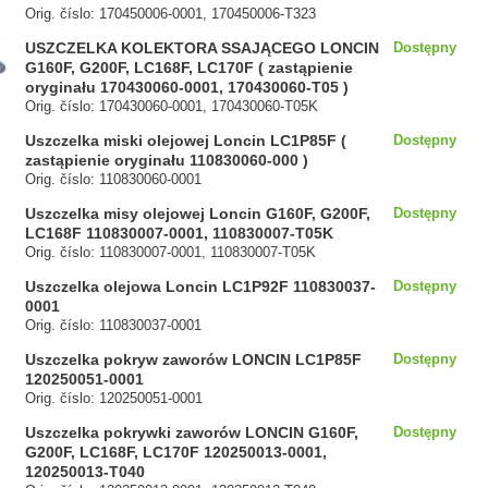
Orig. číslo: 170450006-0001, 170450006-T323
USZCZELKA KOLEKTORA SSAJĄCEGO LONCIN
Dostępny
G160F, G200F, LC168F, LC170F ( zastąpienie
oryginału 170430060-0001, 170430060-T05 )
Orig. číslo: 170430060-0001, 170430060-T05K
Uszczelka miski olejowej Loncin LC1P85F (
Dostępny
zastąpienie oryginału 110830060-000 )
Orig. číslo: 110830060-0001
Uszczelka misy olejowej Loncin G160F, G200F,
Dostępny
LC168F 110830007-0001, 110830007-T05K
Orig. číslo: 110830007-0001, 110830007-T05K
Uszczelka olejowa Loncin LC1P92F 110830037-
Dostępny
0001
Orig. číslo: 110830037-0001
Uszczelka pokryw zaworów LONCIN LC1P85F
Dostępny
120250051-0001
Orig. číslo: 120250051-0001
Uszczelka pokrywki zaworów LONCIN G160F,
Dostępny
G200F, LC168F, LC170F 120250013-0001,
120250013-T040