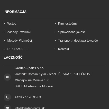
INFORMACJA
Wstęp
Kim jesteśmy
Zasady i warunki
Sprawdzona jakość
Metody Płatności
Transport i dostawa towarów
REKLAMACJE
Kontakt
ŁĄCZNOŚĆ
Garden - parts s.r.o.
vlastník: Roman Kylar - RYZE ČESKÁ SPOLEČNOST
Mladějov na Moravě 153
56935 Mladějov na Moravě
+420 777 96 96 03
info@garden-parts.sk