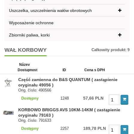
Uszczelka, uszczelnienia wałów obrotowych
Wyposażenie ochronne
Zbiorniki paliwa, korki
WAŁ KORBOWY
Całkowity produkt:
9
Název
Dostupnost
ID
Cena s DPH
Część zamienna do B&S QUANTUM ( zastąpienie
oryginału 49056 )
Orig. číslo: 490566
57,66 PLN
Dostępny
1248
KORBOWO BRIGGS AVS 10KM-14KM ( zastąpienie
oryginału 79163 )
Orig. číslo: 791633
189,78 PLN
Dostępny
2257