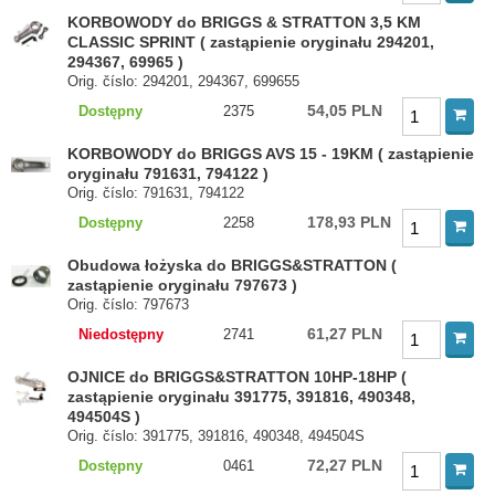
KORBOWODY do BRIGGS & STRATTON 3,5 KM
CLASSIC SPRINT ( zastąpienie oryginału 294201,
294367, 69965 )
Orig. číslo: 294201, 294367, 699655
54,05 PLN
Dostępny
2375
KORBOWODY do BRIGGS AVS 15 - 19KM ( zastąpienie
oryginału 791631, 794122 )
Orig. číslo: 791631, 794122
178,93 PLN
Dostępny
2258
Obudowa łożyska do BRIGGS&STRATTON (
zastąpienie oryginału 797673 )
Orig. číslo: 797673
61,27 PLN
Niedostępny
2741
OJNICE do BRIGGS&STRATTON 10HP-18HP (
zastąpienie oryginału 391775, 391816, 490348,
494504S )
Orig. číslo: 391775, 391816, 490348, 494504S
72,27 PLN
Dostępny
0461