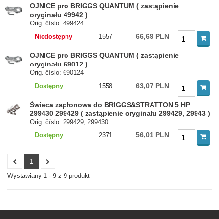
OJNICE pro BRIGGS QUANTUM ( zastąpienie
oryginału 49942 )
Orig. číslo: 499424
66,69 PLN
Niedostępny
1557
OJNICE pro BRIGGS QUANTUM ( zastąpienie
oryginału 69012 )
Orig. číslo: 690124
63,07 PLN
Dostępny
1558
Świeca zapłonowa do BRIGGS&STRATTON 5 HP
299430 299429 ( zastąpienie oryginału 299429, 29943 )
Orig. číslo: 299429, 299430
56,01 PLN
Dostępny
2371
1
Wystawiany 1 - 9 z 9 produkt