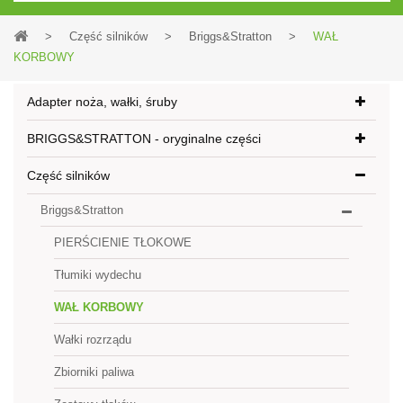
>
Część silników
>
Briggs&Stratton
>
WAŁ
KORBOWY
Adapter noża, wałki, śruby
BRIGGS&STRATTON - oryginalne części
Część silników
Briggs&Stratton
PIERŚCIENIE TŁOKOWE
Tłumiki wydechu
WAŁ KORBOWY
Wałki rozrządu
Zbiorniki paliwa